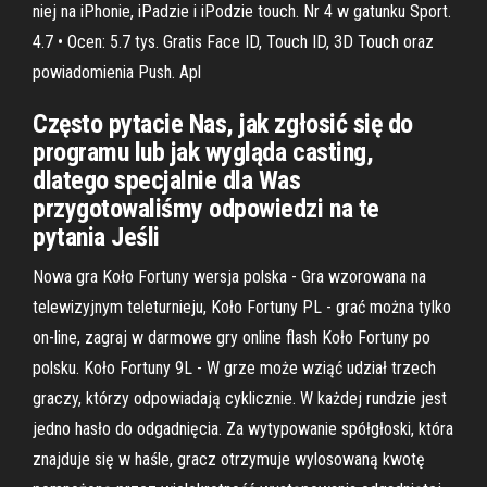
niej na iPhonie, iPadzie i iPodzie touch. Nr 4 w gatunku Sport.
4.7 • Ocen: 5.7 tys. Gratis Face ID, Touch ID, 3D Touch oraz
powiadomienia Push. Apl
Często pytacie Nas, jak zgłosić się do
programu lub jak wygląda casting,
dlatego specjalnie dla Was
przygotowaliśmy odpowiedzi na te
pytania Jeśli
Nowa gra Koło Fortuny wersja polska - Gra wzorowana na
telewizyjnym teleturnieju, Koło Fortuny PL - grać można tylko
on-line, zagraj w darmowe gry online flash Koło Fortuny po
polsku. Koło Fortuny 9L - W grze może wziąć udział trzech
graczy, którzy odpowiadają cyklicznie. W każdej rundzie jest
jedno hasło do odgadnięcia. Za wytypowanie spółgłoski, która
znajduje się w haśle, gracz otrzymuje wylosowaną kwotę