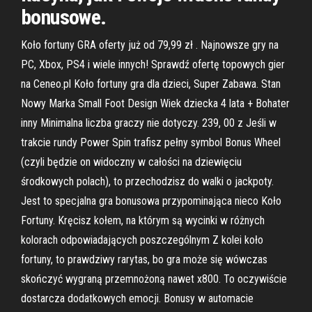
bonusowe.
Koło fortuny GRA oferty już od 79,99 zł . Najnowsze gry na
PC, Xbox, PS4 i wiele innych! Sprawdź ofertę topowych gier
na Ceneo.pl Koło fortuny gra dla dzieci, Super Zabawa. Stan
Nowy Marka Small Foot Design Wiek dziecka 4 lata + Bohater
inny Minimalna liczba graczy nie dotyczy. 239, 00 z Jeśli w
trakcie rundy Power Spin trafisz pełny symbol Bonus Wheel
(czyli będzie on widoczny w całości na dziewięciu
środkowych polach), to przechodzisz do walki o jackpoty.
Jest to specjalna gra bonusowa przypominająca nieco Koło
Fortuny. Kręcisz kołem, na którym są wycinki w różnych
kolorach odpowiadających poszczególnym Z kolei koło
fortuny, to prawdziwy rarytas, bo gra może się wówczas
skończyć wygraną przemnożoną nawet x800. To oczywiście
dostarcza dodatkowych emocji. Bonusy w automacie