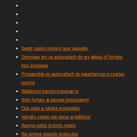
Geant casino poitiers lave vaisselle
Darmowe gry na automatach do gry wheel of fortune
bez ściągania
Przewodnik po automatach do inwentaryzacji czarnej
pustyni
Najbliższe kasyno irvingowi tx
Koło fortuny w kasynie bonusowym
Club patin a ruletka montpellier
Harrahs casino san diego w kalifornii
Kasyno poker krzesło miami
Kia optima gniazdo breloczka