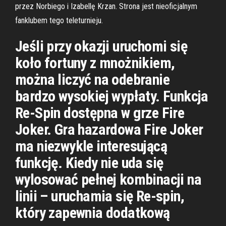
przez Norbiego i Izabellę Krzan. Strona jest nieoficjalnym
fanklubem tego teleturnieju.
Jeśli przy okazji uruchomi się
koło fortuny z mnożnikiem,
można liczyć na odebranie
bardzo wysokiej wypłaty. Funkcja
Re-Spin dostępna w grze Fire
Joker. Gra hazardowa Fire Joker
ma niezwykle interesującą
funkcję. Kiedy nie uda się
wylosować pełnej kombinacji na
linii – uruchamia się Re-spin,
który zapewnia dodatkową