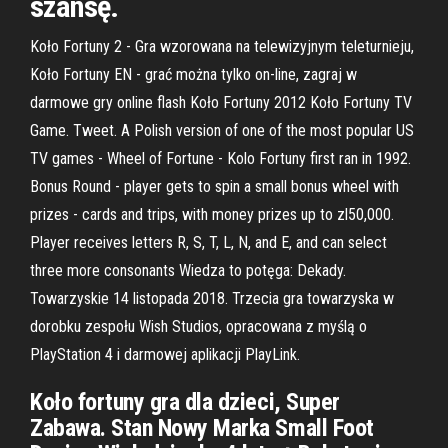
szansę.
Koło Fortuny 2 - Gra wzorowana na telewizyjnym teleturnieju,
Koło Fortuny EN - grać można tylko on-line, zagraj w
darmowe gry online flash Koło Fortuny 2012 Koło Fortuny TV
Game. Tweet. A Polish version of one of the most popular US
TV games - Wheel of Fortune - Kolo Fortuny first ran in 1992.
Bonus Round - player gets to spin a small bonus wheel with
prizes - cards and trips, with money prizes up to zl50,000.
Player receives letters R, S, T, L, N, and E, and can select
three more consonants Wiedza to potęga: Dekady.
Towarzyskie 14 listopada 2018. Trzecia gra towarzyska w
dorobku zespołu Wish Studios, opracowana z myślą o
PlayStation 4 i darmowej aplikacji PlayLink.
Koło fortuny gra dla dzieci, Super
Zabawa. Stan Nowy Marka Small Foot