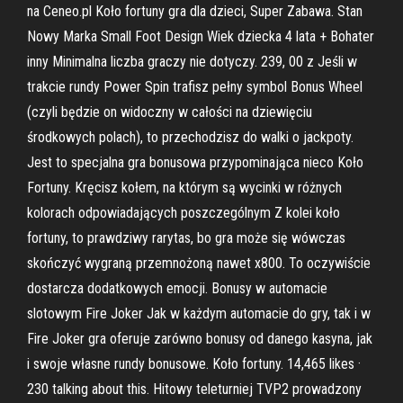
na Ceneo.pl Koło fortuny gra dla dzieci, Super Zabawa. Stan
Nowy Marka Small Foot Design Wiek dziecka 4 lata + Bohater
inny Minimalna liczba graczy nie dotyczy. 239, 00 z Jeśli w
trakcie rundy Power Spin trafisz pełny symbol Bonus Wheel
(czyli będzie on widoczny w całości na dziewięciu
środkowych polach), to przechodzisz do walki o jackpoty.
Jest to specjalna gra bonusowa przypominająca nieco Koło
Fortuny. Kręcisz kołem, na którym są wycinki w różnych
kolorach odpowiadających poszczególnym Z kolei koło
fortuny, to prawdziwy rarytas, bo gra może się wówczas
skończyć wygraną przemnożoną nawet x800. To oczywiście
dostarcza dodatkowych emocji. Bonusy w automacie
slotowym Fire Joker Jak w każdym automacie do gry, tak i w
Fire Joker gra oferuje zarówno bonusy od danego kasyna, jak
i swoje własne rundy bonusowe. Koło fortuny. 14,465 likes ·
230 talking about this. Hitowy teleturniej TVP2 prowadzony