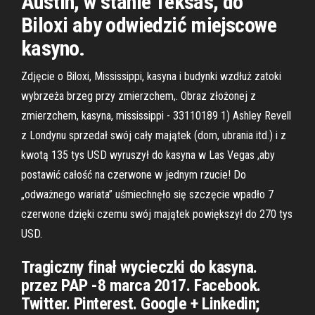
Austin, w stanie Teksas, do
Biloxi aby odwiedzić miejscowe
kasyno.
Zdjęcie o Biloxi, Mississippi, kasyna i budynki wzdłuż zatoki
wybrzeża brzeg przy zmierzchem,. Obraz złożonej z
zmierzchem, kasyna, mississippi - 33110189 1) Ashley Revell
z Londynu sprzedał swój cały majątek (dom, ubrania itd.) i z
kwotą 135 tys USD wyruszył do kasyna w Las Vegas ,aby
postawić całość na czerwone w jednym rzucie! Do
„odważnego wariata” uśmiechnęło się szczęcie wpadło 7
czerwone dzięki czemu swój majątek powiększył do 270 tys
USD.
Tragiczny finał wycieczki do kasyna.
przez PAP -8 marca 2017. Facebook.
Twitter. Pinterest. Google + Linkedin;