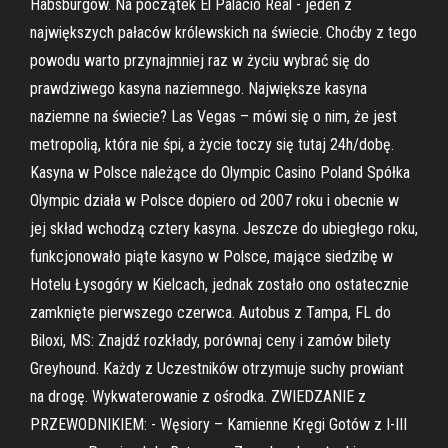
Habsburgów. Na początek El Palácio Real - jeden z
największych pałaców królewskich na świecie. Choćby z tego
powodu warto przynajmniej raz w życiu wybrać się do
prawdziwego kasyna naziemnego. Największe kasyna
naziemne na świecie? Las Vegas – mówi się o nim, że jest
metropolią, która nie śpi, a życie toczy się tutaj 24h/dobę.
Kasyna w Polsce należące do Olympic Casino Poland Spółka
Olympic działa w Polsce dopiero od 2007 roku i obecnie w
jej skład wchodzą cztery kasyna. Jeszcze do ubiegłego roku,
funkcjonowało piąte kasyno w Polsce, mające siedzibę w
Hotelu Łysogóry w Kielcach, jednak zostało ono ostatecznie
zamknięte pierwszego czerwca. Autobus z Tampa, FL do
Biloxi, MS: Znajdź rozkłady, porównaj ceny i zamów bilety
Greyhound. Każdy z Uczestników otrzymuje suchy prowiant
na drogę. Wykwaterowanie z ośrodka. ZWIEDZANIE z
PRZEWODNIKIEM: - Węsiory – Kamienne Kręgi Gotów z I-III