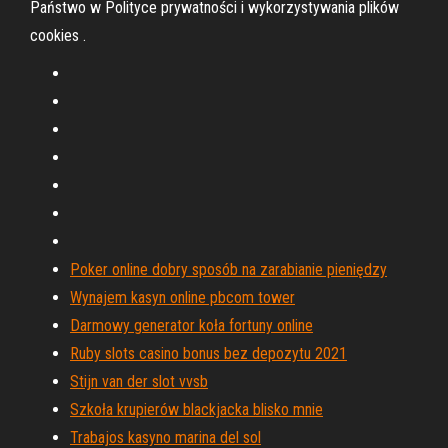
Państwo w Polityce prywatności i wykorzystywania plików
cookies .
Poker online dobry sposób na zarabianie pieniędzy
Wynajem kasyn online pbcom tower
Darmowy generator koła fortuny online
Ruby slots casino bonus bez depozytu 2021
Stijn van der slot vvsb
Szkoła krupierów blackjacka blisko mnie
Trabajos kasyno marina del sol