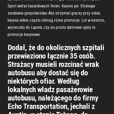
Sport witryn hazardowych forum. Kasyno pin. Strategie
zarabiania gospodarstwo Aby utrzymać graczy przy sobie,
kasyna online często oferują różne promocje. Lot w kosmos,
wycieczka do Laponii, czy po prostu darmowe spiny to
promocje kasynowe.
Dodał, że do okolicznych szpitali
przewieziono łącznie 35 osób.
Strażacy musieli rozcinać wrak
autobusu aby dostać się do
niektórych ofiar. Według
lokalnych władz pasażerowie
autobusu, należącego do firmy
Echo Transportation, jechali z