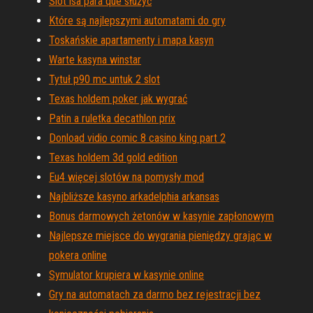
Slot isa para que służyć
Które są najlepszymi automatami do gry
Toskańskie apartamenty i mapa kasyn
Warte kasyna winstar
Tytuł p90 mc untuk 2 slot
Texas holdem poker jak wygrać
Patin a ruletka decathlon prix
Donload vidio comic 8 casino king part 2
Texas holdem 3d gold edition
Eu4 więcej slotów na pomysły mod
Najbliższe kasyno arkadelphia arkansas
Bonus darmowych żetonów w kasynie zapłonowym
Najlepsze miejsce do wygrania pieniędzy grając w
pokera online
Symulator krupiera w kasynie online
Gry na automatach za darmo bez rejestracji bez