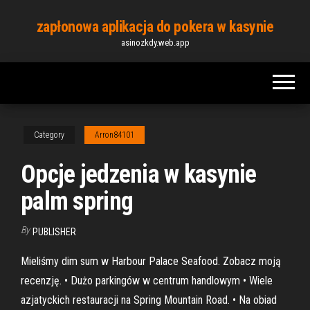
Skip
zapłonowa aplikacja do pokera w kasynie
to
asinozkdy.web.app
the
content
Category
Arron84101
Opcje jedzenia w kasynie
palm spring
By
PUBLISHER
Mieliśmy dim sum w Harbour Palace Seafood. Zobacz moją
recenzję. • Dużo parkingów w centrum handlowym • Wiele
azjatyckich restauracji na Spring Mountain Road. • Na obiad