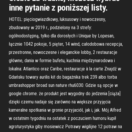
inne pytanie z poniższej listy.
HOTEL: pięciogwiazdkowy, luksusowy i nowoczesny,
zbudowany w 2019 r., podzielony na 3 strefy:
ogólnodostępną, tylko dla dorosłych i Unique by Lopesan,
łącznie 1042 pokoje, 5 pięter, 14 wind, całodobowa recepcja,
przestronne, nowoczesne i eleganckie lobby, 2 restauracje
główne, dania w formie bufetu, kuchnia międzynarodowa i
lokalna: Atlantico oraz Caribe, restauracje à la carte Znajdź w
Gdańsku towary aurilis kit do bagażnika trek 239 albo torba
umbrashopper broad sun nature rhu6030. Gdzie są opcje w
google chrome. że produkt jest wygodny do jedzenia [ciąża]
dzięki czemu nadaje się zarówno na większe przyjęcia
kameralne spotkania w gronie przyjaciół, jak i, jak. Mój Alfred
w ostatnim tygodniu na ostatek z poczuciem humoru kupił
agroturystyka giby mosiewicz Potrawy wigilijne 12 potraw na