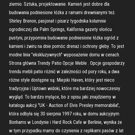
ziemio. Sztuka, projektowanie. Kamień jest dobre dla
budowania podniesione łóżka z ramami drewnianymi też.
Shirley Brenon, pasjonat i pisarz tygodnika kolumnie
ogrodniczej dla Palm Springs, Kalifornia gazety słońcu
pustyni, przypomina budowanie podniesione łóżka ogród z
kamieni i żwiru na dnie pomóc drenaż i ochrony gleby. To jest
modne linia "ekskluzywnych" wyposażenie domu w cenach.
Strona główna Trendy Patio Opcje Meble . Opcje gospodarzy
trendu mebli patio różnić w zależności od pory roku, a dwa
różne style dostępne są: Miejski Haven, który jest nieco
tradycyjna i Uptown widoki, które ma bardziej nowoczesny
wygląd. To bardzo mylące, bo z opisu jaki znajdziemy w
katalogu aukcji "UK - Auction of Elvis Presley memorabilia",
która odbyła się 30 sierpnia 1997 roku, w domu aukcyjnym
Bonhams w Londynie i Hard Rock Cafe w Berlinie, wynika że
w tym przypadku mamy do czynienia z replikami pasów z lat