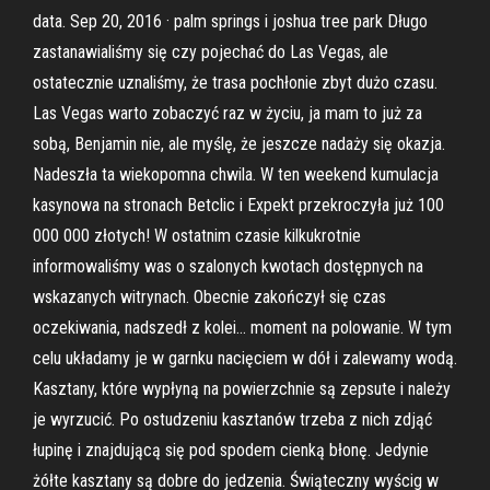
data. Sep 20, 2016 · palm springs i joshua tree park Długo
zastanawialiśmy się czy pojechać do Las Vegas, ale
ostatecznie uznaliśmy, że trasa pochłonie zbyt dużo czasu.
Las Vegas warto zobaczyć raz w życiu, ja mam to już za
sobą, Benjamin nie, ale myślę, że jeszcze nadaży się okazja.
Nadeszła ta wiekopomna chwila. W ten weekend kumulacja
kasynowa na stronach Betclic i Expekt przekroczyła już 100
000 000 złotych! W ostatnim czasie kilkukrotnie
informowaliśmy was o szalonych kwotach dostępnych na
wskazanych witrynach. Obecnie zakończył się czas
oczekiwania, nadszedł z kolei… moment na polowanie. W tym
celu układamy je w garnku nacięciem w dół i zalewamy wodą.
Kasztany, które wypłyną na powierzchnie są zepsute i należy
je wyrzucić. Po ostudzeniu kasztanów trzeba z nich zdjąć
łupinę i znajdującą się pod spodem cienką błonę. Jedynie
żółte kasztany są dobre do jedzenia. Świąteczny wyścig w