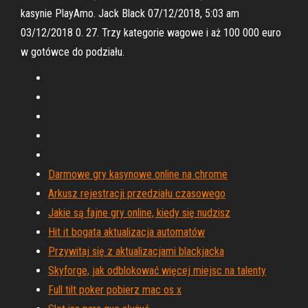
kasynie PlayAmo. Jack Black 07/12/2018, 5:03 am
03/12/2018 0. 27. Trzy kategorie wagowe i aż 100 000 euro
w gotówce do podziału.
Darmowe gry kasynowe online na chrome
Arkusz rejestracji przedziału czasowego
Jakie są fajne gry online, kiedy się nudzisz
Hit it bogata aktualizacja automatów
Przywitaj się z aktualizacjami blackjacka
Skyforge, jak odblokować więcej miejsc na talenty
Full tilt poker pobierz mac os x